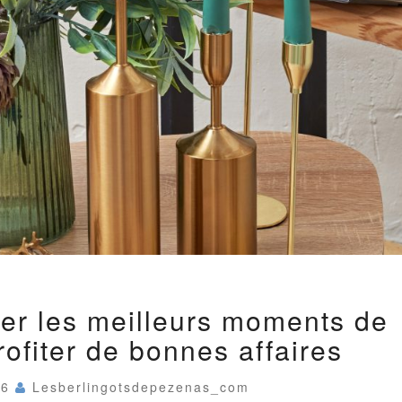
DÉCORATION
rer les meilleurs moments de
:
REPÉRER
rofiter de bonnes affaires
LES
MEILLEURS
MOMENTS
26
Lesberlingotsdepezenas_com