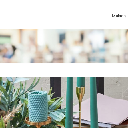
Maison
Le
Berlin
de
Peze