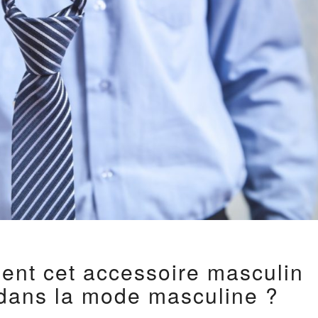
LA
ent cet accessoire masculin
CRAVATE :
COMMENT
 dans la mode masculine ?
CET
ACCESSOIRE