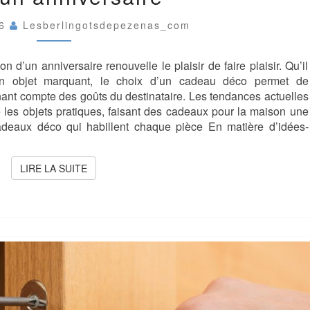
LA
MAISON
26
Lesberlingotsdepezenas_com
:
PARFAIT
on d’un anniversaire renouvelle le plaisir de faire plaisir. Qu’il
POUR
UN
un objet marquant, le choix d’un cadeau déco permet de
ANNIVERSAIRE
enant compte des goûts du destinataire. Les tendances actuelles
e les objets pratiques, faisant des cadeaux pour la maison une
cadeaux déco qui habillent chaque pièce En matière d’idées-
LIRE LA SUITE
LIRE LA SUITE