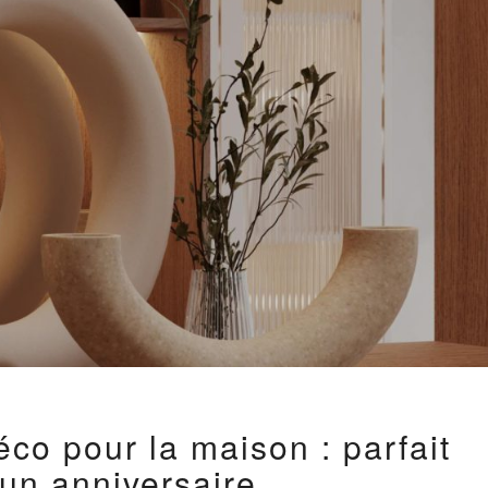
IDÉES
co pour la maison : parfait
CADEAUX
DÉCO
un anniversaire
POUR