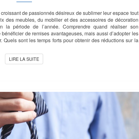
DE
L’ANNÉE
e croissant de passionnés désireux de sublimer leur espace tout
POUR
PROFITER
prix des meubles, du mobilier et des accessoires de décoration
DE
elon la période de l’année. Comprendre quand réaliser son
BONNES
bénéficier de remises avantageuses, mais aussi d’adopter les
AFFAIRES
 Quels sont les temps forts pour obtenir des réductions sur la
LIRE LA SUITE
LIRE LA SUITE