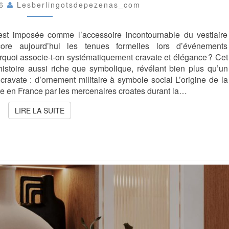
MASCULIN
26
Lesberlingotsdepezenas_com
IMPOSE
LE
’est imposée comme l’accessoire incontournable du vestiaire
CHIC
DANS
re aujourd’hui les tenues formelles lors d’événements
LA
quoi associe-t-on systématiquement cravate et élégance ? Cet
MODE
istoire aussi riche que symbolique, révélant bien plus qu’un
MASCULINE
 cravate : d’ornement militaire à symbole social L’origine de la
?
ite en France par les mercenaires croates durant la…
LIRE LA SUITE
LIRE LA SUITE