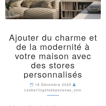
AJOUTER
Ajouter du charme et
DU
CHARME
de la modernité à
ET
DE
votre maison avec
LA
MODERNITÉ
des stores
À
VOTRE
personnalisés
MAISON
AVEC
DES
18 Décembre 2025
STORES
Lesberlingotsdepezenas_com
PERSONNALISÉS