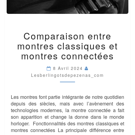
COMPARAISON
Comparaison entre
ENTRE
MONTRES
montres classiques et
CLASSIQUES
ET
montres connectées
MONTRES
CONNECTÉES
8 Avril 2024
Lesberlingotsdepezenas_com
Les montres font partie intégrante de notre quotidien
depuis des siècles, mais avec l’avènement des
technologies modernes, la montre connectée a fait
son apparition et change la donne dans le monde
horloger. Fonctionnalités des montres classiques et
montres connectées La principale différence entre