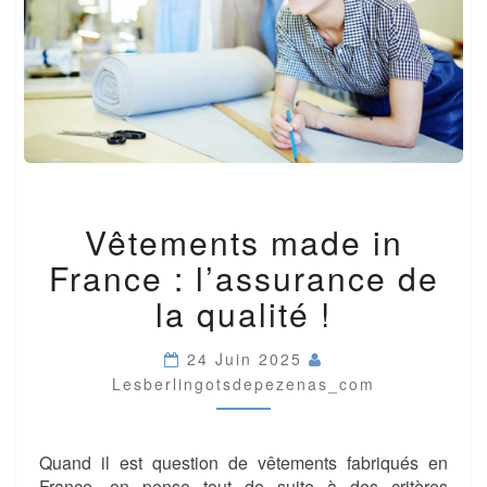
VÊTEMENTS
Vêtements made in
MADE
IN
France : l’assurance de
FRANCE
:
la qualité !
L’ASSURANCE
DE
24 Juin 2025
LA
Lesberlingotsdepezenas_com
QUALITÉ
!
Quand il est question de vêtements fabriqués en
France, on pense tout de suite à des critères