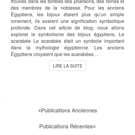
trouvés dans les tombes des pharaons, des reines et
des membres de la noblesse. Pour les anciens
Égyptiens, les bijoux étaient plus qu’un simple
ornement, ils avaient une signification symbolique
profonde. Dans cet article de blog, nous allons
explorer le symbolisme des bijoux égyptiens. Le
scarabée Le scarabée était un symbole important
dans la mythologie égyptienne. Les anciens
Égyptiens croyaient que les scarabées…
LIRE LA SUITE
LIRE LA SUITE
Navigation
au
Publications Anciennes
sein
Publications Récentes
des