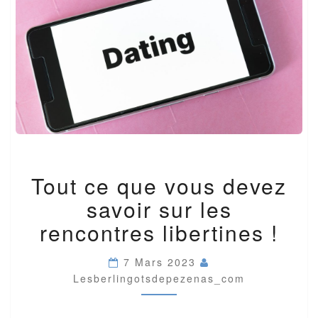
TOUT
Tout ce que vous devez
CE
QUE
savoir sur les
VOUS
DEVEZ
rencontres libertines !
SAVOIR
SUR
7 Mars 2023
LES
Lesberlingotsdepezenas_com
RENCONTRES
LIBERTINES
!