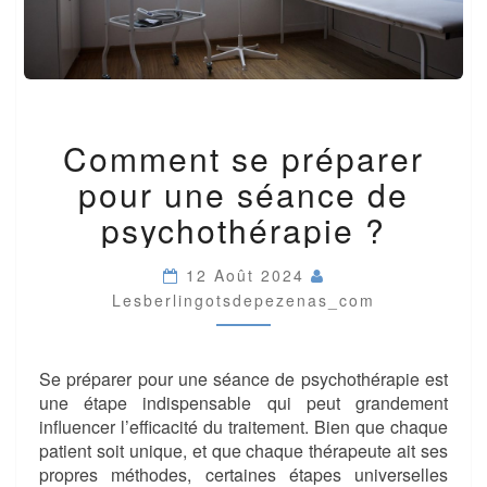
COMMENT
Comment se préparer
SE
PRÉPARER
pour une séance de
POUR
UNE
psychothérapie ?
SÉANCE
DE
12 Août 2024
PSYCHOTHÉRAPIE
Lesberlingotsdepezenas_com
?
Se préparer pour une séance de psychothérapie est
une étape indispensable qui peut grandement
influencer l’efficacité du traitement. Bien que chaque
patient soit unique, et que chaque thérapeute ait ses
propres méthodes, certaines étapes universelles