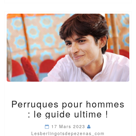
PERRUQUES
Perruques pour hommes
POUR
HOMMES
: le guide ultime !
:
LE
GUIDE
17 Mars 2023
ULTIME
Lesberlingotsdepezenas_com