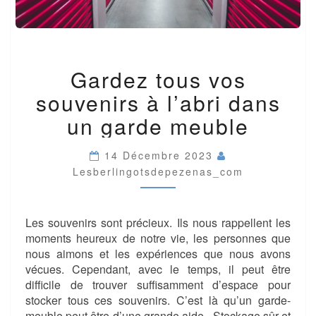
GARDEZ
Gardez tous vos
TOUS
VOS
souvenirs à l’abri dans
SOUVENIRS
À
un garde meuble
L’ABRI
DANS
14 Décembre 2023
UN
Lesberlingotsdepezenas_com
GARDE
MEUBLE
Les souvenirs sont précieux. Ils nous rappellent les
moments heureux de notre vie, les personnes que
nous aimons et les expériences que nous avons
vécues. Cependant, avec le temps, il peut être
difficile de trouver suffisamment d’espace pour
stocker tous ces souvenirs. C’est là qu’un garde-
meuble peut être d’une grande aide. Stockage sûr et