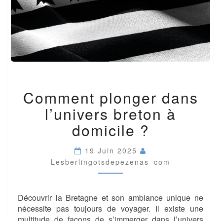
COMMENT
Comment plonger dans
PLONGER
DANS
l’univers breton à
L’UNIVERS
BRETON
domicile ?
À
DOMICILE
19 Juin 2025
?
Lesberlingotsdepezenas_com
Découvrir la Bretagne et son ambiance unique ne
nécessite pas toujours de voyager. Il existe une
multitude de façons de s’immerger dans l’univers