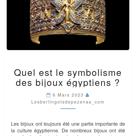
QUEL
Quel est le symbolisme
EST
LE
des bijoux égyptiens ?
SYMBOLISME
DES
BIJOUX
6 Mars 2023
ÉGYPTIENS
Lesberlingotsdepezenas_com
?
Les bijoux ont toujours été une partie importante de
la culture égyptienne. De nombreux bijoux ont été