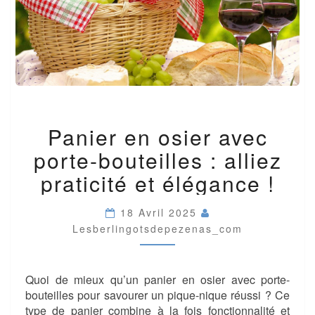
PANIER
Panier en osier avec
EN
OSIER
porte-bouteilles : alliez
AVEC
PORTE-
praticité et élégance !
BOUTEILLES
:
18 Avril 2025
ALLIEZ
Lesberlingotsdepezenas_com
PRATICITÉ
ET
ÉLÉGANCE
!
Quoi de mieux qu’un panier en osier avec porte-
bouteilles pour savourer un pique-nique réussi ? Ce
type de panier combine à la fois fonctionnalité et