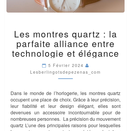
LES
Les montres quartz : la
MONTRES
QUARTZ
parfaite alliance entre
:
LA
technologie et élégance
PARFAITE
ALLIANCE
5 Février 2024
ENTRE
Lesberlingotsdepezenas_com
TECHNOLOGIE
ET
ÉLÉGANCE
Dans le monde de l’horlogerie, les montres quartz
occupent une place de choix. Grâce à leur précision,
leur fiabilité et leur design élégant, elles sont
devenues un accessoire incontournable pour de
nombreuses personnes. La précision du mouvement
quartz L’une des principales raisons pour lesquelles