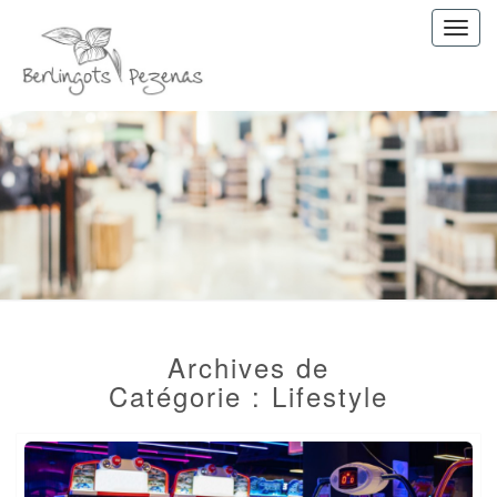
Toggl
navig
Les
Berlingot
de
Pezenas
Archives de
Catégorie :
Lifestyle