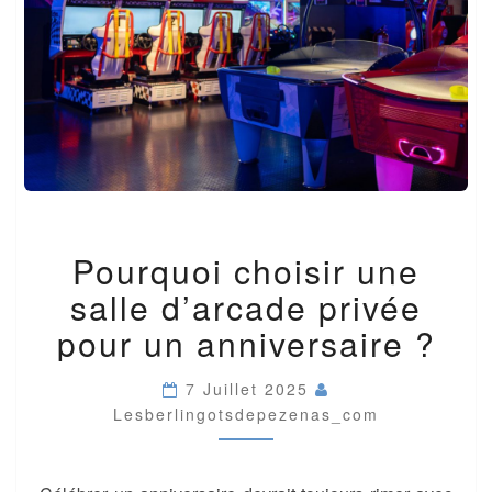
POURQUOI
Pourquoi choisir une
CHOISIR
UNE
salle d’arcade privée
SALLE
D’ARCADE
pour un anniversaire ?
PRIVÉE
POUR
7 Juillet 2025
UN
Lesberlingotsdepezenas_com
ANNIVERSAIRE
?