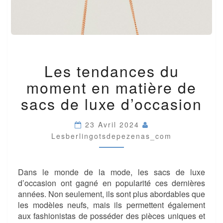
LES
Les tendances du
TENDANCES
DU
moment en matière de
MOMENT
EN
sacs de luxe d’occasion
MATIÈRE
DE
23 Avril 2024
SACS
Lesberlingotsdepezenas_com
DE
LUXE
D’OCCASION
Dans le monde de la mode, les sacs de luxe
d’occasion ont gagné en popularité ces dernières
années. Non seulement, ils sont plus abordables que
les modèles neufs, mais ils permettent également
aux fashionistas de posséder des pièces uniques et