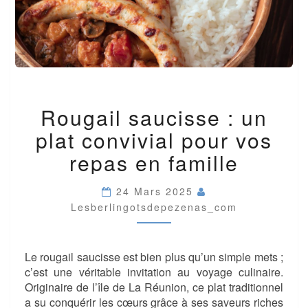
ROUGAIL
Rougail saucisse : un
SAUCISSE
:
plat convivial pour vos
UN
PLAT
repas en famille
CONVIVIAL
POUR
24 Mars 2025
VOS
Lesberlingotsdepezenas_com
REPAS
EN
FAMILLE
Le rougail saucisse est bien plus qu’un simple mets ;
c’est une véritable invitation au voyage culinaire.
Originaire de l’île de La Réunion, ce plat traditionnel
a su conquérir les cœurs grâce à ses saveurs riches