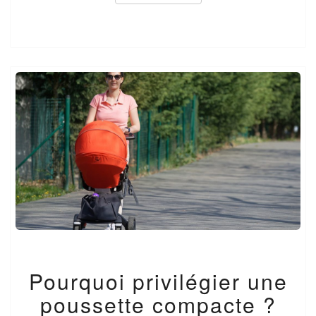
POURQUOI
Pourquoi privilégier une
PRIVILÉGIER
UNE
poussette compacte ?
POUSSETTE