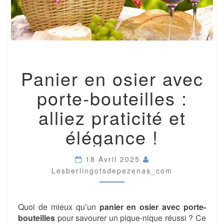
PANIER
Panier en osier avec
EN
OSIER
porte-bouteilles :
AVEC
PORTE-
alliez praticité et
BOUTEILLES
:
élégance !
ALLIEZ
PRATICITÉ
ET
18 Avril 2025
ÉLÉGANCE
Lesberlingotsdepezenas_com
!
Quoi de mieux qu’un
panier en osier avec porte-
bouteilles
pour savourer un pique-nique réussi ? Ce