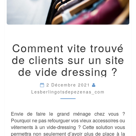
COMMENT
Comment vite trouvé
VITE
TROUVÉ
de clients sur un site
DE
CLIENTS
de vide dressing ?
SUR
UN
SITE
2 Décembre 2021
DE
Lesberlingotsdepezenas_com
VIDE
DRESSING
?
Envie de faire le grand ménage chez vous ?
Pourquoi ne pas refourguer vos vieux accessoires ou
vêtements à un vide-dressing ? Cette solution vous
permettra non seulement d’avoir plus de place à la