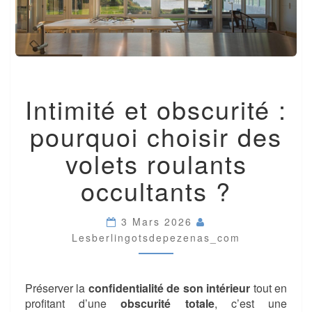
INTIMITÉ
Intimité et obscurité :
ET
OBSCURITÉ
pourquoi choisir des
:
POURQUOI
volets roulants
CHOISIR
DES
occultants ?
VOLETS
ROULANTS
OCCULTANTS
3 Mars 2026
?
Lesberlingotsdepezenas_com
Préserver la
confidentialité de son intérieur
tout en
profitant d’une
obscurité totale
, c’est une