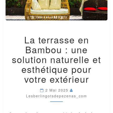
LA
La terrasse en
TERRASSE
EN
Bambou : une
BAMBOU
:
solution naturelle et
UNE
SOLUTION
esthétique pour
NATURELLE
ET
votre extérieur
ESTHÉTIQUE
POUR
VOTRE
2 Mai 2025
EXTÉRIEUR
Lesberlingotsdepezenas_com