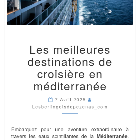
LES
Les meilleures
MEILLEURES
DESTINATIONS
destinations de
DE
CROISIÈRE
croisière en
EN
MÉDITERRANÉE
méditerranée
7 Avril 2025
Lesberlingotsdepezenas_com
Embarquez pour une aventure extraordinaire à
travers les eaux scintillantes de la
Méditerranée
.