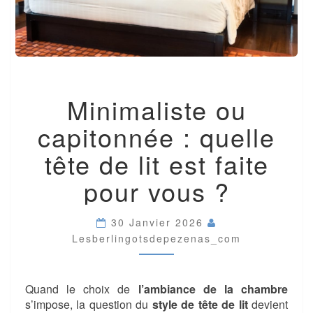
MINIMALISTE
Minimaliste ou
OU
CAPITONNÉE
capitonnée : quelle
:
QUELLE
tête de lit est faite
TÊTE
DE
pour vous ?
LIT
EST
FAITE
30 Janvier 2026
POUR
Lesberlingotsdepezenas_com
VOUS
?
Quand le choix de
l’ambiance de la chambre
s’impose, la question du
style de tête de lit
devient