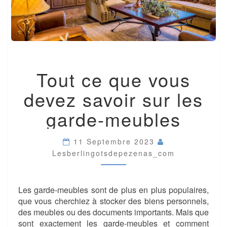
TOUT
Tout ce que vous
CE
QUE
devez savoir sur les
VOUS
DEVEZ
garde-meubles
SAVOIR
SUR
LES
11 Septembre 2023
GARDE-
Lesberlingotsdepezenas_com
MEUBLES
Les garde-meubles sont de plus en plus populaires,
que vous cherchiez à stocker des biens personnels,
des meubles ou des documents importants. Mais que
sont exactement les garde-meubles et comment