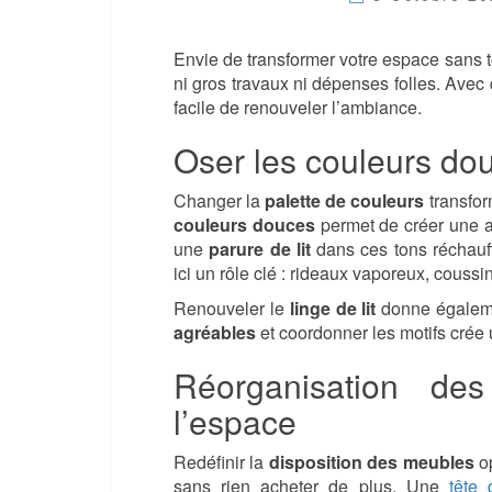
Envie de transformer votre espace sans t
ni gros travaux ni dépenses folles. Avec 
facile de renouveler l’ambiance.
Oser les couleurs douc
Changer la
palette de couleurs
transfor
couleurs douces
permet de créer une a
une
parure de lit
dans ces tons réchauf
ici un rôle clé : rideaux vaporeux, coussi
Renouveler le
linge de lit
donne égaleme
agréables
et coordonner les motifs crée
Réorganisation de
l’espace
Redéfinir la
disposition des meubles
op
sans rien acheter de plus. Une
tête 