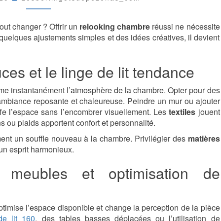
DE
JEUNE
À
out changer ? Offrir un
relooking chambre
réussi ne nécessite
VOTRE
quelques ajustements simples et des idées créatives, il devient
CHAMBRE
!
es et le linge de lit tendance
me instantanément l’atmosphère de la chambre. Opter pour des
mbiance reposante et chaleureuse. Peindre un mur ou ajouter
fe l’espace sans l’encombrer visuellement. Les
textiles
jouent
ns ou plaids apportent confort et personnalité.
nt un souffle nouveau à la chambre. Privilégier des
matières
 un esprit harmonieux.
s meubles et optimisation de
timise l’espace disponible et change la perception de la pièce
de lit 160
, des tables basses déplacées ou l’utilisation de