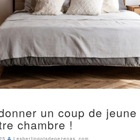
3
 donner un coup de jeune
ASTUCES
POUR
tre chambre !
DONNER
UN
COUP
025
Lesberlingotsdepezenas_com