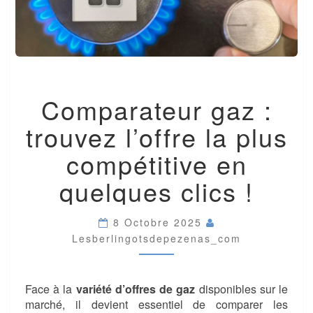
COMPARATEUR
Comparateur gaz :
GAZ
:
trouvez l’offre la plus
TROUVEZ
L’OFFRE
compétitive en
LA
PLUS
quelques clics !
COMPÉTITIVE
EN
QUELQUES
8 Octobre 2025
CLICS
Lesberlingotsdepezenas_com
!
Face à la
variété d’offres de gaz
disponibles sur le
marché, il devient essentiel de comparer les